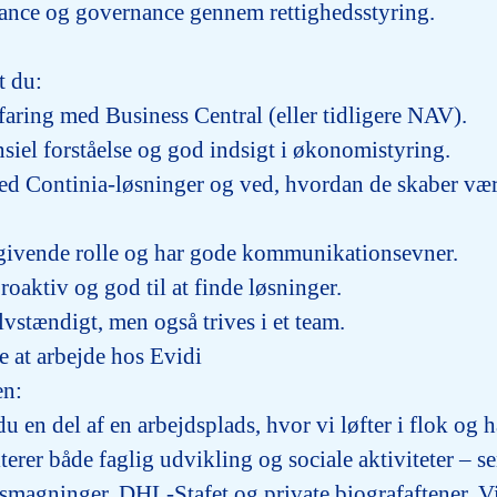
iance og governance gennem rettighedsstyring.
at du:
rfaring med Business Central (eller tidligere NAV).
nsiel forståelse og god indsigt i økonomistyring.
ed Continia-løsninger og ved, hvordan de skaber vær
dgivende rolle og har gode kommunikationsevner.
roaktiv og god til at finde løsninger.
lvstændigt, men også trives i et team.
e at arbejde hos Evidi
en:
u en del af en arbejdsplads, hvor vi løfter i flok og h
erer både faglig udvikling og sociale aktiviteter – sen
nsmagninger, DHL-Stafet og private biografaftener. Vi