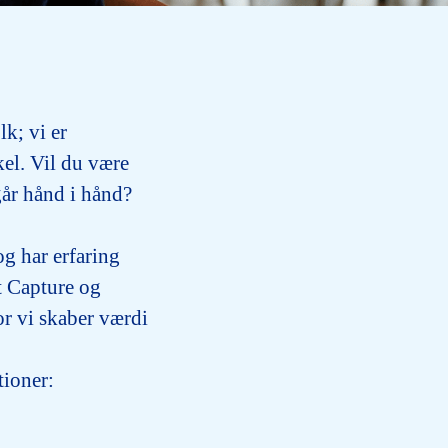
lk; vi er
el. Vil du være
går hånd i hånd?
og har erfaring
 Capture og
or vi skaber værdi
tioner: