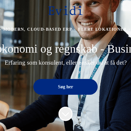
 - MODERN, CLOUD-BASED ERP
·
FLERE LOKATIONER
·
økonomi og regnskab - Busin
Erfaring som konsulent, eller ønsker du at få det?
Søg her