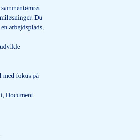
et sammentømret
omiløsninger. Du
 en arbejdsplads,
 udvikle
l
med fokus på
t, Document
.