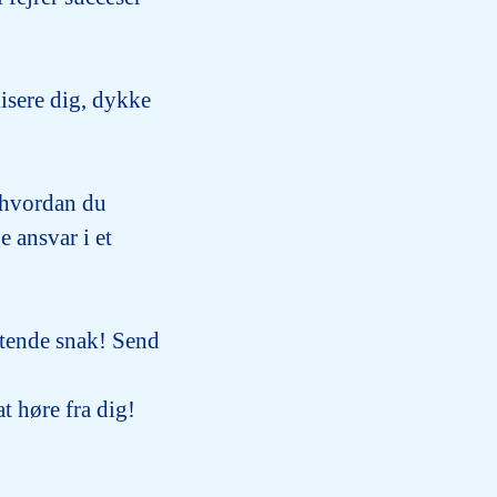
lisere dig, dykke
g hvordan du
e ansvar i et
gtende snak! Send
t høre fra dig!