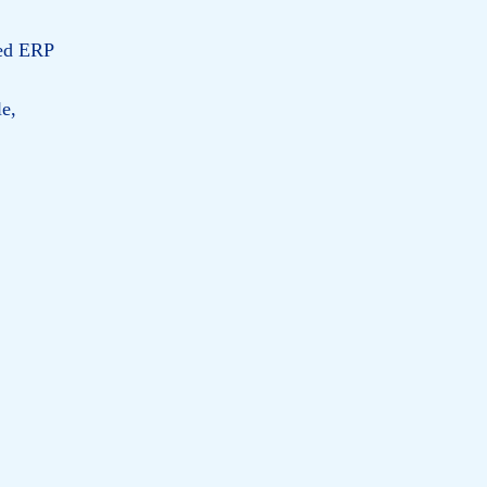
sed ERP
le,