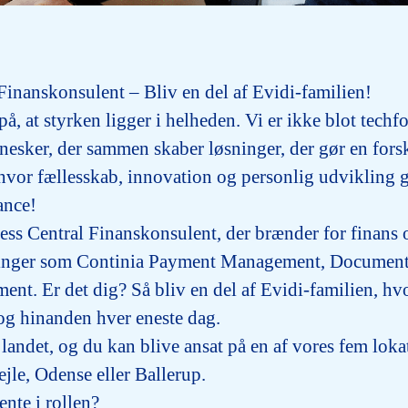
Finanskonsulent – Bliv en del af Evidi-familien!
på, at styrken ligger i helheden. Vi er ikke blot techfo
esker, der sammen skaber løsninger, der gør en forsk
, hvor fællesskab, innovation og personlig udvikling 
ance!
ess Central Finanskonsulent
, der brænder for finans 
ninger som
Continia Payment Management, Document
ment
. Er det dig? Så bliv en del af Evidi-familien, hv
og hinanden hver eneste dag.
 landet, og du kan blive ansat på en af vores fem loka
ejle, Odense eller Ballerup
.
nte i rollen?