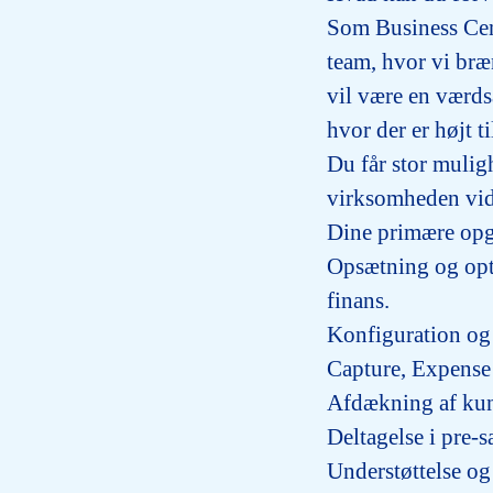
Som
Business Ce
team, hvor vi bræ
vil være en værds
hvor der er højt ti
Du får stor mulig
virksomheden vid
Dine primære opga
Opsætning og opt
finans.
Konfiguration og
Capture, Expens
Afdækning af kund
Deltagelse i pre-
Understøttelse og