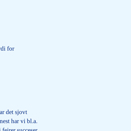
di for
ar det sjovt
est har vi bl.a.
 fejrer succeser