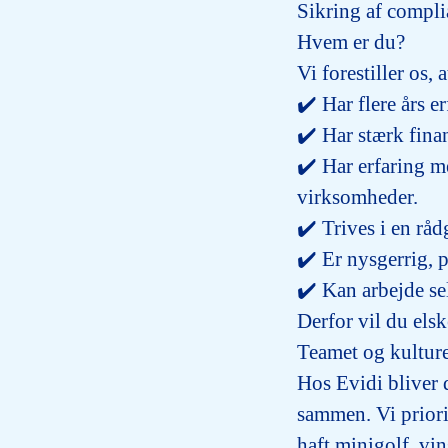
Sikring af compl
Hvem er du?
Vi forestiller os, 
✔️ Har flere års e
✔️ Har stærk fina
✔️ Har erfaring m
virksomheder.
✔️ Trives i en rå
✔️ Er nysgerrig, p
✔️ Kan arbejde se
Derfor vil du elsk
Teamet og kultur
Hos Evidi bliver d
sammen. Vi priorit
haft minigolf, vi